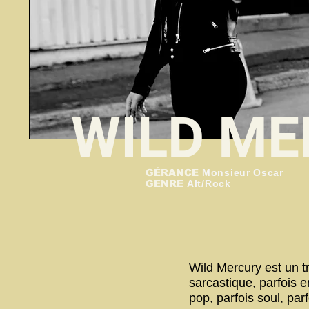
WILD M
GÉRANCE
Monsieur Oscar
GENRE
Alt/Rock
Wild Mercury est un t
sarcastique, parfois e
pop, parfois soul, parf