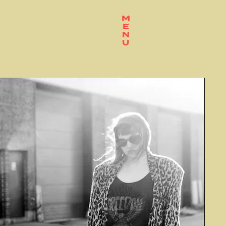
M
E
N
U